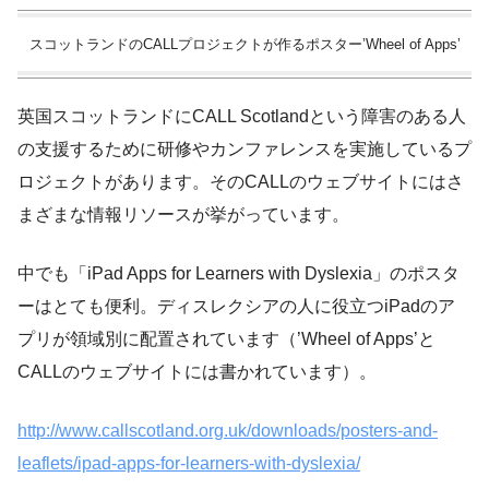
スコットランドのCALLプロジェクトが作るポスター’Wheel of Apps’
英国スコットランドにCALL Scotlandという障害のある人
の支援するために研修やカンファレンスを実施しているプ
ロジェクトがあります。そのCALLのウェブサイトにはさ
まざまな情報リソースが挙がっています。
中でも「iPad Apps for Learners with Dyslexia」のポスタ
ーはとても便利。ディスレクシアの人に役立つiPadのア
プリが領域別に配置されています（’Wheel of Apps’と
CALLのウェブサイトには書かれています）。
http://www.callscotland.org.uk/downloads/posters-and-
leaflets/ipad-apps-for-learners-with-dyslexia/