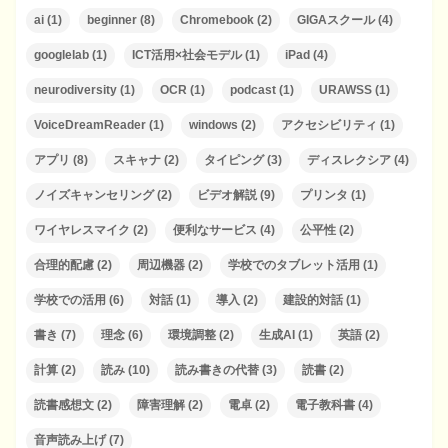
ai
(1)
beginner
(8)
Chromebook
(2)
GIGAスクール
(4)
googlelab
(1)
ICT活用×社会モデル
(1)
iPad
(4)
neurodiversity
(1)
OCR
(1)
podcast
(1)
URAWSS
(1)
VoiceDreamReader
(1)
windows
(2)
アクセシビリティ
(1)
アプリ
(8)
スキャナ
(2)
タイピング
(3)
ディスレクシア
(4)
ノイズキャンセリング
(2)
ビデオ解説
(9)
プリンタ
(1)
ワイヤレスマイク
(2)
便利なサービス
(4)
公平性
(2)
合理的配慮
(2)
周辺機器
(2)
学校でのタブレット活用
(1)
学校での活用
(6)
対話
(1)
導入
(2)
建設的対話
(1)
書き
(7)
理念
(6)
環境調整
(2)
生成AI
(1)
英語
(2)
計算
(2)
読み
(10)
読み書きの代替
(3)
読書
(2)
読書感想文
(2)
障害理解
(2)
電卓
(2)
電子教科書
(4)
音声読み上げ
(7)