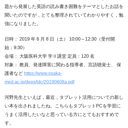
題から発展した英語の読み書き困難をテーマとしたお話を
聞いたのですが，とても整理されていてわかりやすく，勉
強になりました。
日時： 2019 年 6 月 8 日（土） 10:00～12:30（受付開
始：9:30）
会場： 大阪医科大学 学Ⅱ講堂 定員：120 名
対象： 教員、発達障害に関わる指導者、言語聴覚士、 保
護者など
https://www.osaka-
med.ac.jp/deps/ldc/20190608a.pdf
河野先生といえば，最近，タブレット活用についての新し
い本を出されましたね。こちらもタブレットPCを学習に
うまく活用したいなと思っている方にとてもおすすめで
す。