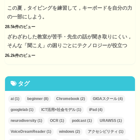
この夏，タイピングを練習して，キーボードを自分の力
の一部にしよう。
28.5k件のビュー
ざわざわした教室が苦手・先生の話が聞き取りにくい，
そんな「聞こえ」の困りごとにテクノロジーが役立つ
26.2k件のビュー
タグ
ai
(1)
beginner
(8)
Chromebook
(2)
GIGAスクール
(4)
googlelab
(1)
ICT活用×社会モデル
(1)
iPad
(4)
neurodiversity
(1)
OCR
(1)
podcast
(1)
URAWSS
(1)
VoiceDreamReader
(1)
windows
(2)
アクセシビリティ
(1)