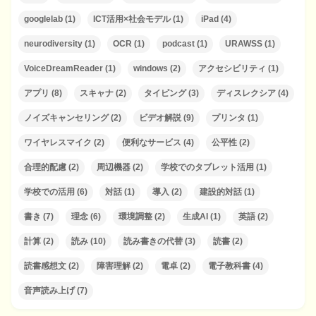
googlelab
(1)
ICT活用×社会モデル
(1)
iPad
(4)
neurodiversity
(1)
OCR
(1)
podcast
(1)
URAWSS
(1)
VoiceDreamReader
(1)
windows
(2)
アクセシビリティ
(1)
アプリ
(8)
スキャナ
(2)
タイピング
(3)
ディスレクシア
(4)
ノイズキャンセリング
(2)
ビデオ解説
(9)
プリンタ
(1)
ワイヤレスマイク
(2)
便利なサービス
(4)
公平性
(2)
合理的配慮
(2)
周辺機器
(2)
学校でのタブレット活用
(1)
学校での活用
(6)
対話
(1)
導入
(2)
建設的対話
(1)
書き
(7)
理念
(6)
環境調整
(2)
生成AI
(1)
英語
(2)
計算
(2)
読み
(10)
読み書きの代替
(3)
読書
(2)
読書感想文
(2)
障害理解
(2)
電卓
(2)
電子教科書
(4)
音声読み上げ
(7)